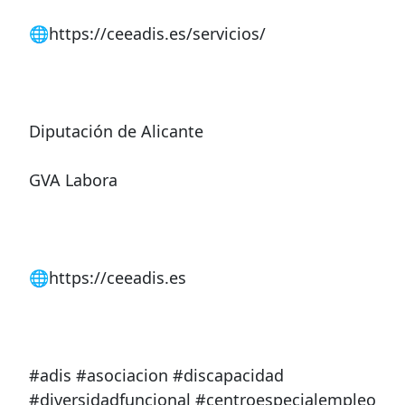
🌐https://ceeadis.es/servicios/
Diputación de Alicante
GVA Labora
🌐https://ceeadis.es
#adis #asociacion #discapacidad
#diversidadfuncional #centroespecialempleo