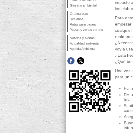
Enlaces de interés
impacto a
Glosario ambiental
los elabo
Ordenanzas
Para ent
Residuos
empezar 
Rutas para pasear
Plazas y zonas verdes
cualquier
realment
Noticias y alertas
¿Necesit
Actualidad ambiental
voy a usa
Agenda Ambiental
¿Está hec
¿Qué bene
Una vez q
para un 
Evita
Re-u
tela.
Si u
caso,
Aseg
Busc
inte