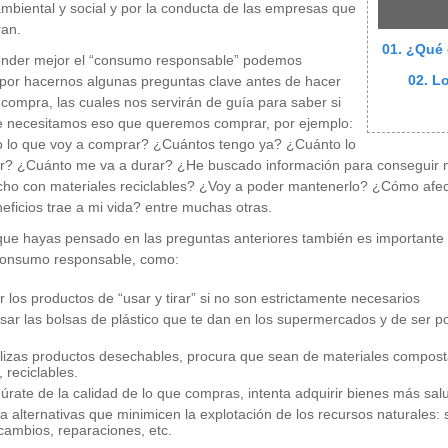
mbiental y social y por la conducta de las empresas que
ran.
01. ¿Qué
ender mejor el “consumo responsable” podemos
02. L
por hacernos algunas preguntas clave antes de hacer
 compra, las cuales nos servirán de guía para saber si
e necesitamos eso que queremos comprar, por ejemplo:
o lo que voy a comprar? ¿Cuántos tengo ya? ¿Cuánto lo
r? ¿Cuánto me va a durar? ¿He buscado información para conseguir m
ho con materiales reciclables? ¿Voy a poder mantenerlo? ¿Cómo afecta
ficios trae a mi vida? entre muchas otras.
ue hayas pensado en las preguntas anteriores también es importante 
consumo responsable, como:
r los productos de “usar y tirar” si no son estrictamente necesarios
sar las bolsas de plástico que te dan en los supermercados y de ser pos
tilizas productos desechables, procura que sean de materiales compost
 reciclables.
úrate de la calidad de lo que compras, intenta adquirir bienes más sal
a alternativas que minimicen la explotación de los recursos naturales: 
rcambios, reparaciones, etc.