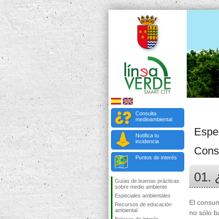
Consulta
medioambiental
Espe
Notifica tu
incidencia
Cons
Puntos de interés
01. 
Guías de buenas prácticas
sobre medio ambiente
Especiales ambientales
El consum
Recursos de educación
ambiental
no sólo b