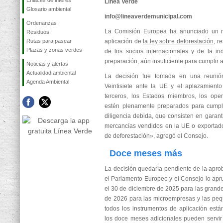
Enlaces de interés
Línea Verde
Glosario ambiental
info@lineaverdemunicipal.com
Ordenanzas
La Comisión Europea ha anunciado un r
Residuos
Rutas para pasear
aplicación de
la ley sobre deforestación
, r
Plazas y zonas verdes
de los socios internacionales y de la in
preparación, aún insuficiente para cumplir a
Noticias y alertas
Actualidad ambiental
La decisión fue tomada en una reunió
Agenda Ambiental
Veintisiete ante la UE y el aplazamiento
terceros, los Estados miembros, los ope
estén plenamente preparados para cumpli
diligencia debida, que consisten en garant
mercancías vendidos en la UE o exportado
de deforestación», agregó el Consejo.
Doce meses más
La decisión quedaría pendiente de la apro
el Parlamento Europeo y el Consejo lo ap
el 30 de diciembre de 2025 para las grande
de 2026 para las microempresas y las pe
todos los instrumentos de aplicación est
los doce meses adicionales pueden servir