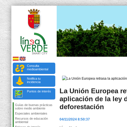
Consulta
medioambiental
Notifica tu
incidencia
La Unión Europea ret
Puntos de interés
aplicación de la ley 
deforestación
Guías de buenas prácticas
sobre medio ambiente
Especiales ambientales
Recursos de educación
04/11/2024 8:50:37
ambiental