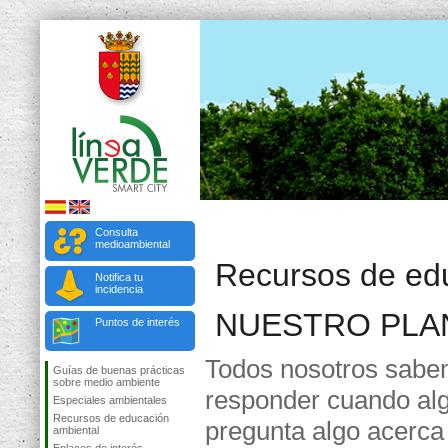
Consulta
medioambiental
Recursos de ed
Notifica tu
incidencia
NUESTRO PLA
Puntos de interés
Todos nosotros sab
Guías de buenas prácticas
sobre medio ambiente
responder cuando al
Especiales ambientales
Recursos de educación
pregunta algo acerca
ambiental