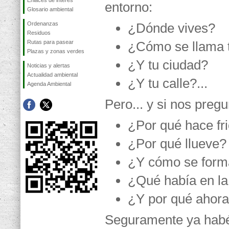
Enlaces de interés
entorno:
Glosario ambiental
Ordenanzas
¿Dónde vives?
Residuos
Rutas para pasear
¿Cómo se llama 
Plazas y zonas verdes
¿Y tu ciudad?
Noticias y alertas
Actualidad ambiental
¿Y tu calle?...
Agenda Ambiental
Pero... y si nos pregu
¿Por qué hace fr
¿Por qué llueve?
¿Y cómo se forma
¿Qué había en la
¿Y por qué ahora 
Seguramente ya habé