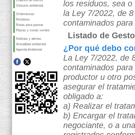
Enlaces de interés
los residuos, sea o
Glosario ambiental
la Ley 7/2022, de 8
Ordenanzas
Residuos
contaminados para 
Rutas para pasear
Plazas y zonas verdes
Listado de Gest
Noticias y alertas
Actualidad ambiental
¿Por qué debo con
Agenda Ambiental
La Ley 7/2022, de 8
contaminados para 
productor u otro po
asegurar el tratami
obligado a:
a) Realizar el trat
b) Encargar el trat
negociante, o a una