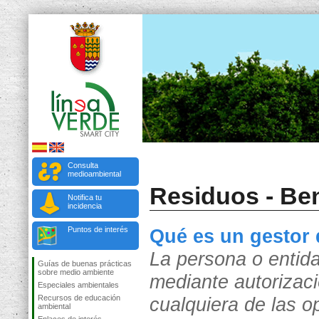
Consulta
medioambiental
Residuos - Ben
Notifica tu
incidencia
Puntos de interés
Qué es un gestor 
La persona o entida
Guías de buenas prácticas
sobre medio ambiente
mediante autorizac
Especiales ambientales
Recursos de educación
cualquiera de las 
ambiental