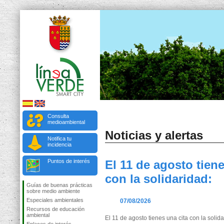
Consulta
medioambiental
Noticias y alertas
Notifica tu
incidencia
Puntos de interés
El 11 de agosto tiene
con la solidaridad:
Guías de buenas prácticas
sobre medio ambiente
Especiales ambientales
07/08/2026
Recursos de educación
ambiental
El 11 de agosto tienes una cita con la solida