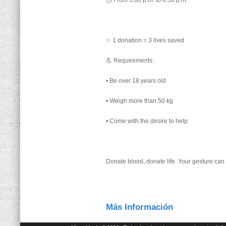
🕓 From 5:00 p.m. to 8:30 p.m.
✨ 1 donation = 3 lives saved
💪 Requirements:
• Be over 18 years old
• Weigh more than 50 kg
• Come with the desire to help
Donate blood, donate life. Your gesture can
Más Información