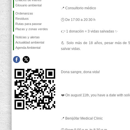
Enlaces de interés
Glosario ambiental
📍 Consultorio médico
Ordenanzas
Residuos
🕓 De 17:00 a 20:30 h
Rutas para pasear
Plazas y zonas verdes
👉 1 donación = 3 vidas salvadas ✨
Noticias y alertas
Actualidad ambiental
💪 Solo más de 18 años, pesar más de 5
Agenda Ambiental
salvar vidas.
Dona sangre, dona vida!
❤️ On august 11th, you have a date with soli
📍 Benijófar Medical Clinic