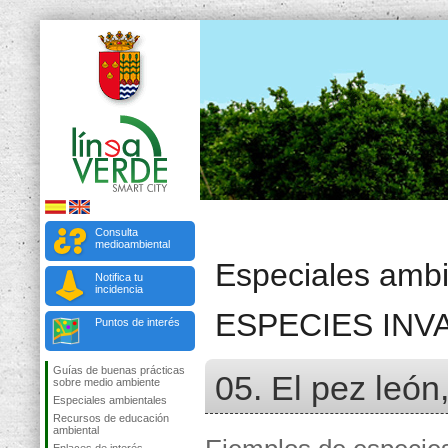
Consulta
medioambiental
Especiales ambi
Notifica tu
incidencia
ESPECIES IN
Puntos de interés
Guías de buenas prácticas
05. El pez león,
sobre medio ambiente
Especiales ambientales
Recursos de educación
ambiental