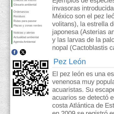
Ejemplos de especie
Enlaces de interés
Glosario ambiental
invasoras introducida
Ordenanzas
México son el pez leó
Residuos
Rutas para pasear
volitans), la estrella
Plazas y zonas verdes
japonesa (Asterias a
Noticias y alertas
Actualidad ambiental
y las larvas de la pal
Agenda Ambiental
nopal (Cactoblastis c
Pez León
El pez león es una e
venenosa muy popular
acuaristas. Su escap
acuarios se detectó e
costa Atlántica de E
en 2009 se registró e