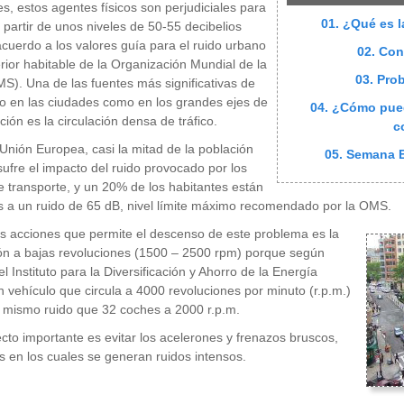
es, estos agentes físicos son perjudiciales para
01. ¿Qué es l
a partir de unos niveles de 50-55 decibelios
acuerdo a los valores guía para el ruido urbano
02. Con
erior habitable de la Organización Mundial de la
03. Pro
S). Una de las fuentes más significativas de
to en las ciudades como en los grandes ejes de
04. ¿Cómo pue
ión es la circulación densa de tráfico.
c
Unión Europea, casi la mitad de la población
05. Semana E
ufre el impacto del ruido provocado por los
 transporte, y un 20% de los habitantes están
 a un ruido de 65 dB, nivel límite máximo recomendado por la OMS.
s acciones que permite el descenso de este problema es la
ón a bajas revoluciones (1500 – 2500 rpm) porque según
l Instituto para la Diversificación y Ahorro de la Energía
n vehículo que circula a 4000 revoluciones por minuto (r.p.m.)
 mismo ruido que 32 coches a 2000 r.p.m.
cto importante es evitar los acelerones y frenazos bruscos,
en los cuales se generan ruidos intensos.