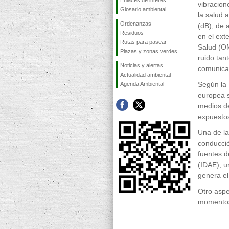
Enlaces de interés
vibracion
Glosario ambiental
la salud 
Ordenanzas
(dB), de 
Residuos
en el ext
Rutas para pasear
Salud (OM
Plazas y zonas verdes
ruido tan
Noticias y alertas
comunicac
Actualidad ambiental
Según la 
Agenda Ambiental
europea s
medios de
expuestos
Una de la
conducci
fuentes de
(IDAE), u
genera el
Otro aspe
momentos 