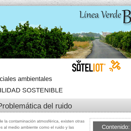
ciales ambientales
ILIDAD SOSTENIBLE
Problemática del ruido
 la contaminación atmosférica, existen otras
Contenido: 
s al medio ambiente como el ruido y las