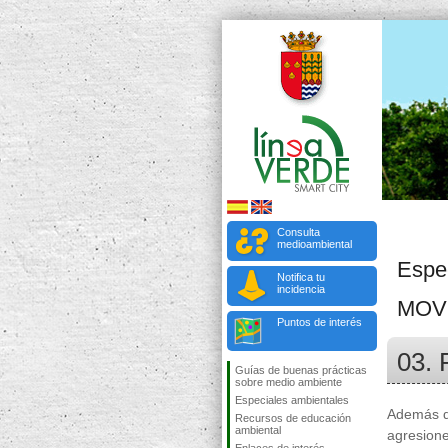
Consulta
medioambiental
Espe
Notifica tu
incidencia
MOV
Puntos de interés
03. 
Guías de buenas prácticas
sobre medio ambiente
Especiales ambientales
Además de
Recursos de educación
ambiental
agresione