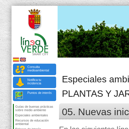
Consulta
medioambiental
Especiales ambi
Notifica tu
incidencia
PLANTAS Y JA
Puntos de interés
Guías de buenas prácticas
05. Nuevas inic
sobre medio ambiente
Especiales ambientales
Recursos de educación
ambiental