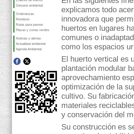
En las siguientes líne
Enlaces de interés
Glosario ambiental
explicamos todo acer
Ordenanzas
innovadora que permi
Residuos
Rutas para pasear
huertos en lugares h
Plazas y zonas verdes
comunes o inadaptado
Noticias y alertas
Actualidad ambiental
como los espacios ur
Agenda Ambiental
El huerto vertical es
plantación modular b
aprovechamiento esp
optimización de la su
cultivo. Su fabricaci
materiales reciclable
y conservación del m
Su construcción es se